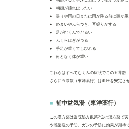
● 朝起きると手がこわばって物がつかみに
● 朝顔が腫れぼったい
● 曇りや雨の日または雨が降る前に頭が重
● めまいやふらつき、耳鳴りがする
● 足がむくんでだるい
● ふくらはぎがつる
● 手足が重くてしびれる
● 何となく体が重い
これらはすべてむくみの症状でこの五苓散
さらに五苓散（東洋薬行）は血圧を安定さ
補中益気湯（東洋薬行）
この漢方薬は当院処方数第2位の漢方薬で実
や感染症の予防、ガンの予防に効果が期待