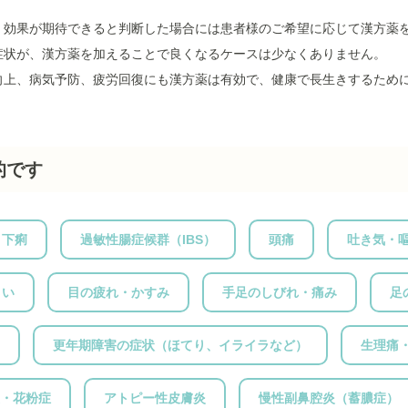
、効果が期待できると判断した場合には患者様のご希望に応じて漢方薬
症状が、漢方薬を加えることで良くなるケースは少なくありません。
向上、病気予防、疲労回復にも漢方薬は有効で、健康で長生きするため
的です
・下痢
過敏性腸症候群（IBS）
頭痛
吐き気・
まい
目の疲れ・かすみ
手足のしびれ・痛み
足
更年期障害の症状（ほてり、イライラなど）
生理痛
・花粉症
アトピー性皮膚炎
慢性副鼻腔炎（蓄膿症）