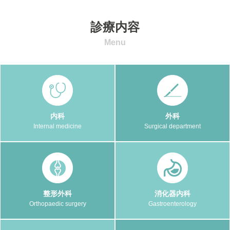
診療内容
Menu
内科
外科
Internal medicine
Surgical department
整形外科
消化器内科
Orthopaedic surgery
Gastroenterology