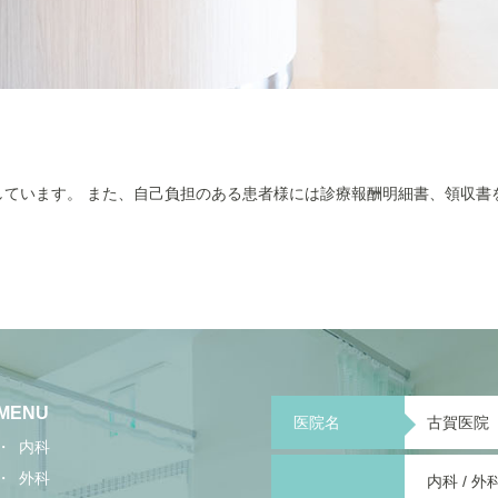
ています。 また、自己負担のある患者様には診療報酬明細書、領収書
。
MENU
医院名
古賀医院
内科
外科
内科 / 外